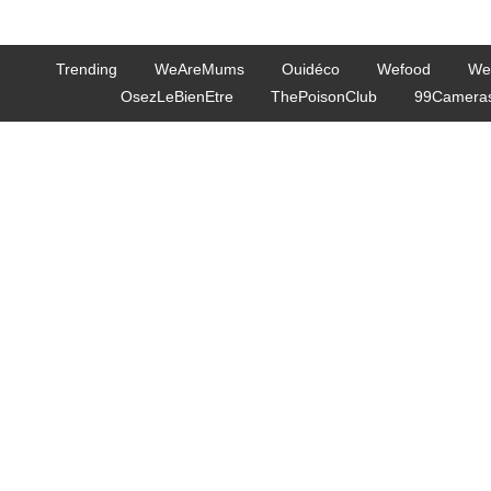
Trending
WeAreMums
Ouidéco
Wefood
We
OsezLeBienEtre
ThePoisonClub
99Camera