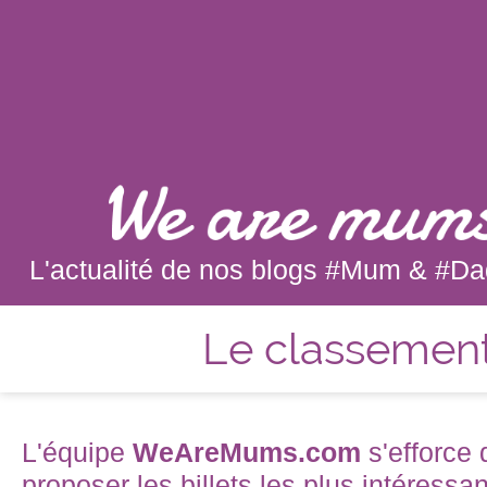
L'actualité de nos blogs #Mum & #Dad
Vous voulez ajouter votre blog (
qui dispose d'un flux
Le classemen
are mums! ?
L'équipe
WeAreMums.com
s'efforce
proposer les billets les plus intéressa